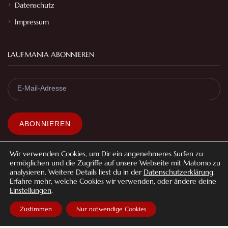
Datenschutz
Impressum
LAUFMANIA ABONNIEREN
Mit dem Absenden bestätigt du die
Datenschutzerklärung
.
Wir verwenden Cookies, um Dir ein angenehmeres Surfen zu
ermöglichen und die Zugriffe auf unsere Webseite mit Matomo zu
analysieren. Weitere Details liest du in der
Datenschutzerklärung
.
Erfahre mehr, welche Cookies wir verwenden, oder ändere deine
Einstellungen
.
© laufmania 2022 | Alle Rechte vorbehalten
Zustimmen
Nur notwendige Cookies